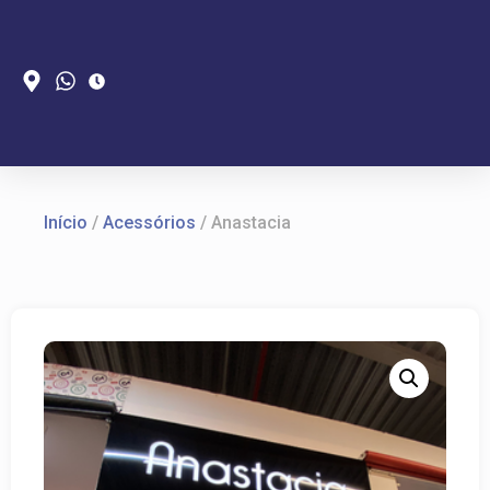
Início
/
Acessórios
/ Anastacia