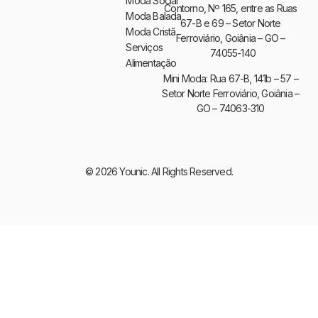
Moda Social
Contorno, Nº 165, entre as Ruas
Moda Balada
67-B e 69 – Setor Norte
Moda Cristã
Ferroviário, Goiânia – GO –
Serviços
74055-140
Alimentação
Mini Moda: Rua 67-B, 141b – 57 –
Setor Norte Ferroviário, Goiânia –
GO – 74063-310
© 2026 Younic. All Rights Reserved.