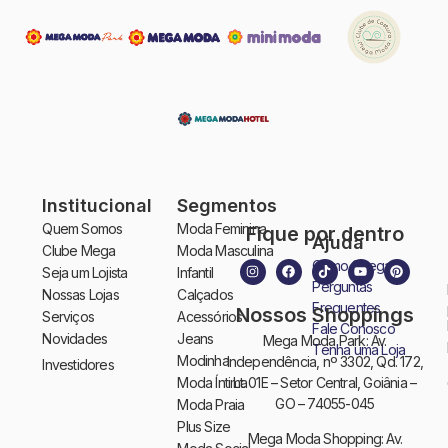
Institucional
Segmentos
Quem Somos
Moda Feminina
Fique por dentro
Ajuda
Clube Mega
Moda Masculina
Como Chegar
Seja um Lojista
Infantil
Perguntas
Nossas Lojas
Calçados
Frequentes
Nossos Shoppings
Serviços
Acessórios
Fale Conosco
Novidades
Jeans
Mega Moda Park: Av.
Tenha uma Loja
Modinha
Independência, nº 3302, Qd. 172,
Investidores
Moda Íntima
Lt. 01E – Setor Central, Goiânia –
GO – 74055-045
Moda Praia
Plus Size
Mega Moda Shopping: Av.