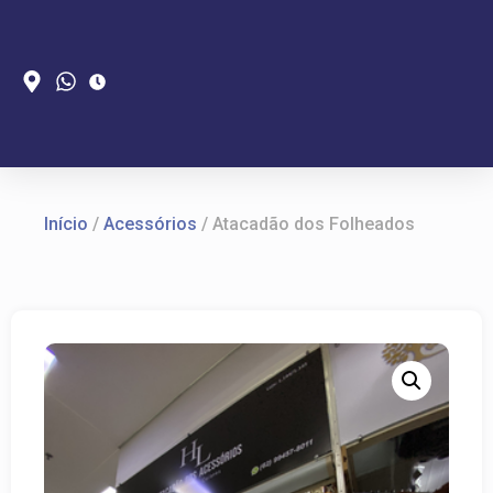
Início
/
Acessórios
/ Atacadão dos Folheados