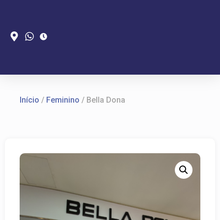
Início
/
Feminino
/ Bella Dona