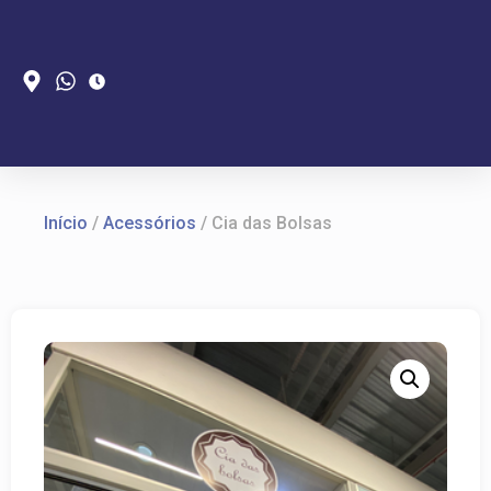
Início
/
Acessórios
/ Cia das Bolsas