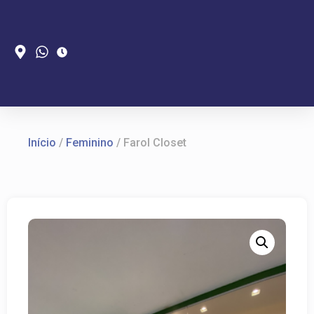
Início
/
Feminino
/ Farol Closet