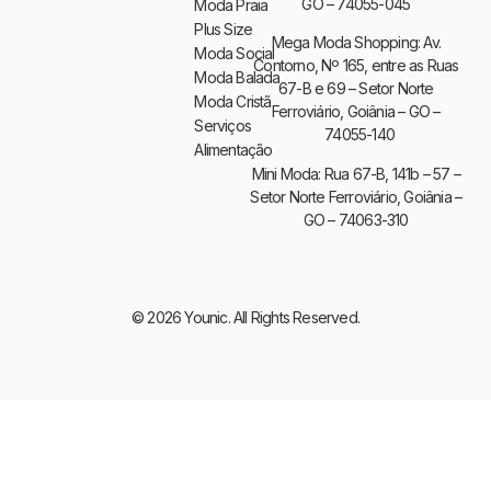
GO – 74055-045
Moda Praia
Plus Size
Mega Moda Shopping: Av.
Moda Social
Contorno, Nº 165, entre as Ruas
Moda Balada
67-B e 69 – Setor Norte
Moda Cristã
Ferroviário, Goiânia – GO –
Serviços
74055-140
Alimentação
Mini Moda: Rua 67-B, 141b – 57 –
Setor Norte Ferroviário, Goiânia –
GO – 74063-310
© 2026 Younic. All Rights Reserved.