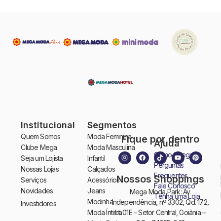
Institucional
Segmentos
Quem Somos
Moda Feminina
Fique por dentro
Ajuda
Clube Mega
Moda Masculina
Como Chegar
Seja um Lojista
Infantil
Perguntas
Nossas Lojas
Calçados
Frequentes
Nossos Shoppings
Serviços
Acessórios
Fale Conosco
Novidades
Jeans
Mega Moda Park: Av.
Tenha uma Loja
Modinha
Independência, nº 3302, Qd. 172,
Investidores
Moda Íntima
Lt. 01E – Setor Central, Goiânia –