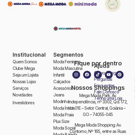
Institucional
Segmentos
Quem Somos
Moda Feminina
Fique por dentro
Ajuda
Clube Mega
Moda Masculina
Como Chegar
Seja um Lojista
Infantil
Perguntas
Nossas Lojas
Calçados
Frequentes
Nossos Shoppings
Serviços
Acessórios
Fale Conosco
Novidades
Jeans
Mega Moda Park: Av.
Tenha uma Loja
Modinha
Independência, nº 3302, Qd. 172,
Investidores
Moda Íntima
Lt. 01E – Setor Central, Goiânia –
GO – 74055-045
Moda Praia
Plus Size
Mega Moda Shopping: Av.
Moda Social
Contorno, Nº 165, entre as Ruas
Moda Balada