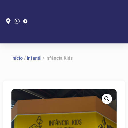
Início
/
Infantil
/ Infância Kids