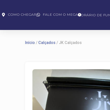
COMO CHEGAR
FALE COM O MEGA
HORÁRIO DE FU
Início
/
Calçados
/ JK Calçados