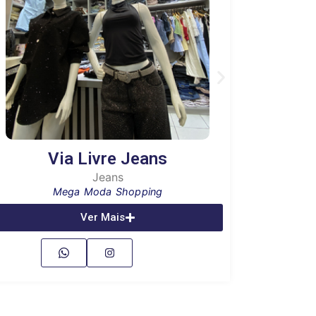
Via Livre Jeans
L
Jeans
Mega Moda Shopping
Ver Mais