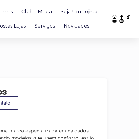
omos
Clube Mega
Seja Um Lojista
ossas Lojas
Serviços
Novidades
os
ntato
uma marca especializada em calçados
endo modelos que unem conforto, estilo