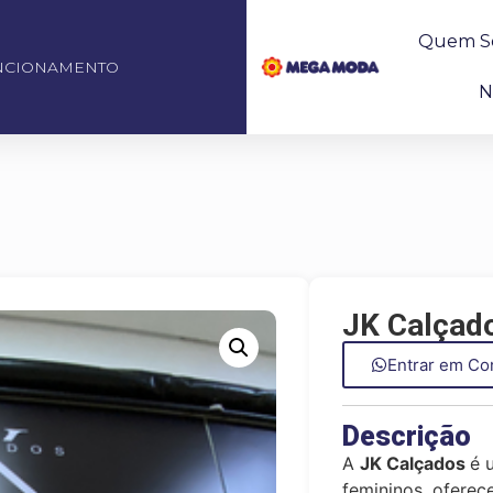
Quem S
NCIONAMENTO
N
JK Calçad
Entrar em Co
Descrição
A
JK Calçados
é 
femininos, oferec