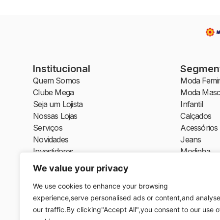
Institucional
Segmen
Quem Somos
Moda Femin
Clube Mega
Moda Masc
Seja um Lojista
Infantil
Nossas Lojas
Calçados
Serviços
Acessórios
Novidades
Jeans
Investidores
Modinha
Moda Íntim
We value your privacy
Moda Praia
Plus Size
We use cookies to enhance your browsing
Moda Socia
experience,serve personalised ads or content,and analys
Moda Bala
our traffic.By clicking"Accept All",you consent to our use o