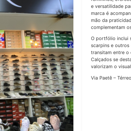
e versatilidade p
marca é acompanh
mão da praticida
complementam os 
O portfólio inclui 
scarpins e outros
transitam entre o 
Calçados se dest
valorizam o visua
Via Paetê – Térre