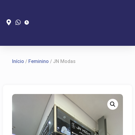
Início
/
Feminino
/ JN Modas