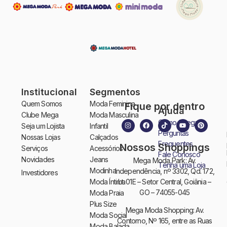
Institucional
Segmentos
Quem Somos
Moda Feminina
Fique por dentro
Ajuda
Clube Mega
Moda Masculina
Como Chegar
Seja um Lojista
Infantil
Perguntas
Nossas Lojas
Calçados
Frequentes
Nossos Shoppings
Serviços
Acessórios
Fale Conosco
Novidades
Jeans
Mega Moda Park: Av.
Tenha uma Loja
Modinha
Independência, nº 3302, Qd. 172,
Investidores
Moda Íntima
Lt. 01E – Setor Central, Goiânia –
GO – 74055-045
Moda Praia
Plus Size
Mega Moda Shopping: Av.
Moda Social
Contorno, Nº 165, entre as Ruas
Moda Balada