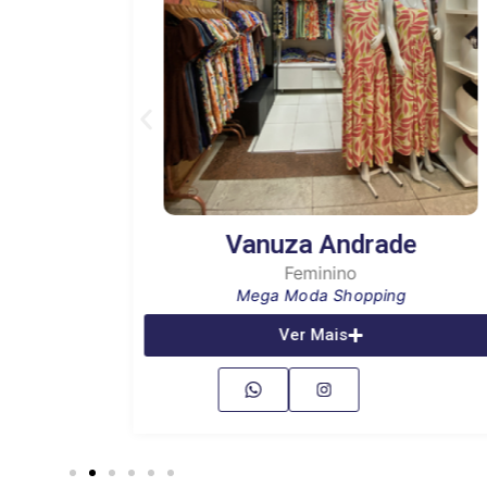
res
Vanuza Andrade
a
Feminino
Mega Moda Shopping
Ver Mais