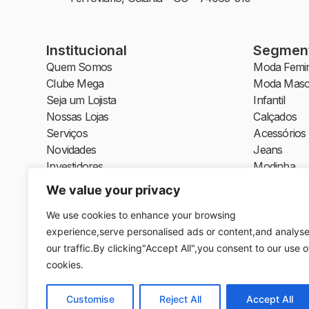
Institucional
Segmen
Quem Somos
Moda Femin
Clube Mega
Moda Masc
Seja um Lojista
Infantil
Nossas Lojas
Calçados
Serviços
Acessórios
Novidades
Jeans
Investidores
Modinha
Moda Íntim
We value your privacy
Moda Praia
Plus Size
We use cookies to enhance your browsing
Moda Socia
experience,serve personalised ads or content,and analys
Moda Bala
our traffic.By clicking"Accept All",you consent to our use o
Moda Crist
cookies.
Serviços
Alimentaçã
Customise
Reject All
Accept All