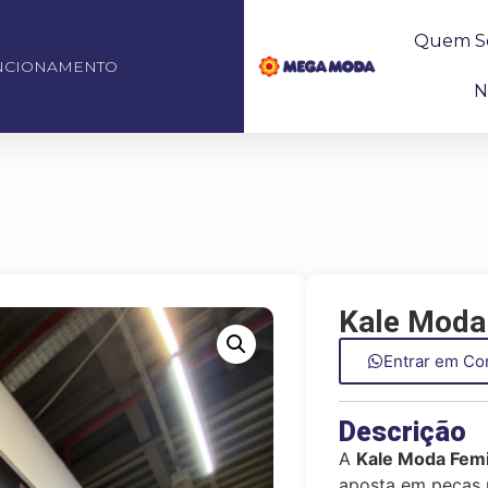
Quem S
NCIONAMENTO
N
Kale Moda
Entrar em Co
Descrição
A
Kale Moda Fem
aposta em peças 