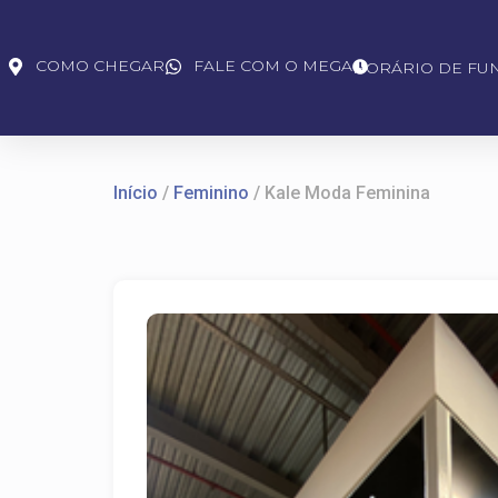
COMO CHEGAR
FALE COM O MEGA
HORÁRIO DE FU
Início
/
Feminino
/ Kale Moda Feminina