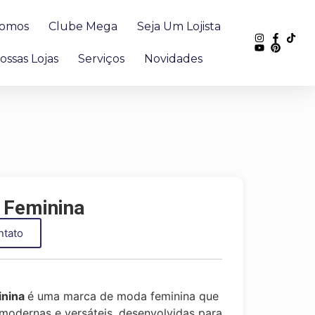
omos
Clube Mega
Seja Um Lojista
ossas Lojas
Serviços
Novidades
 Feminina
ntato
inina
é uma marca de moda feminina que
modernas e versáteis, desenvolvidas para