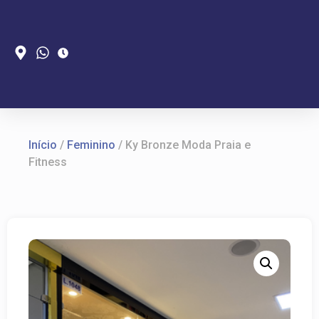
Início
/
Feminino
/ Ky Bronze Moda Praia e
Fitness