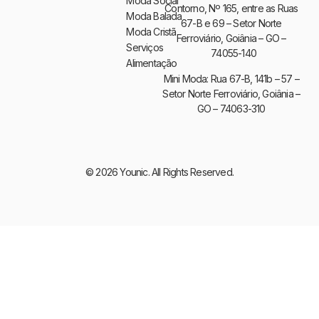
Moda Social
Contorno, Nº 165, entre as Ruas
Moda Balada
67-B e 69 – Setor Norte
Moda Cristã
Ferroviário, Goiânia – GO –
Serviços
74055-140
Alimentação
Mini Moda: Rua 67-B, 141b – 57 –
Setor Norte Ferroviário, Goiânia –
GO – 74063-310
© 2026 Younic. All Rights Reserved.