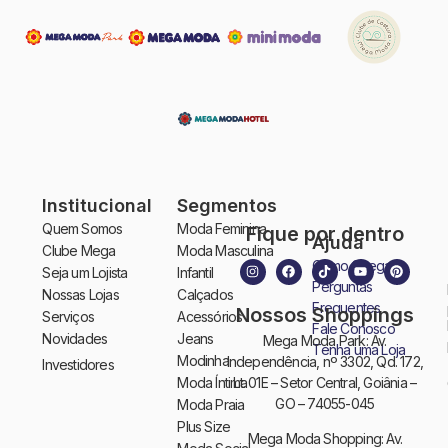
Institucional
Segmentos
Quem Somos
Moda Feminina
Fique por dentro
Ajuda
Clube Mega
Moda Masculina
Como Chegar
Seja um Lojista
Infantil
Perguntas
Nossas Lojas
Calçados
Frequentes
Nossos Shoppings
Serviços
Acessórios
Fale Conosco
Novidades
Jeans
Mega Moda Park: Av.
Tenha uma Loja
Modinha
Independência, nº 3302, Qd. 172,
Investidores
Moda Íntima
Lt. 01E – Setor Central, Goiânia –
GO – 74055-045
Moda Praia
Plus Size
Mega Moda Shopping: Av.