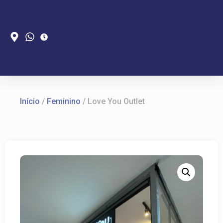
Início
/
Feminino
/ Love You Outlet