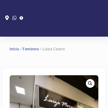
Início
/
Feminino
/ Luiza Castro