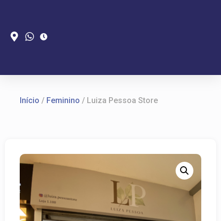
Início
/
Feminino
/ Luiza Pessoa Store