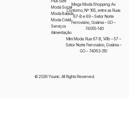
Plus Size
Mega Moda Shopping: Av.
Moda Social
Contorno, Nº 165, entre as Ruas
Moda Balada
67-B e 69 – Setor Norte
Moda Cristã
Ferroviário, Goiânia – GO –
Serviços
74055-140
Alimentação
Mini Moda: Rua 67-B, 141b – 57 –
Setor Norte Ferroviário, Goiânia –
GO – 74063-310
© 2026 Younic. All Rights Reserved.