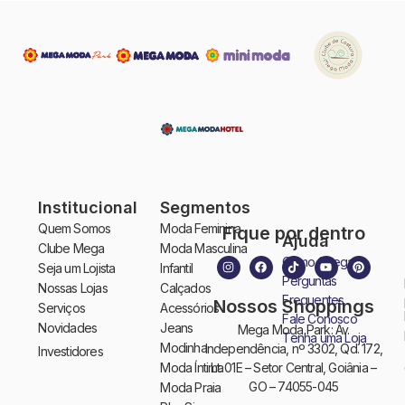
Institucional
Segmentos
Quem Somos
Moda Feminina
Fique por dentro
Ajuda
Clube Mega
Moda Masculina
Como Chegar
Seja um Lojista
Infantil
Perguntas
Nossas Lojas
Calçados
Frequentes
Nossos Shoppings
Serviços
Acessórios
Fale Conosco
Novidades
Jeans
Mega Moda Park: Av.
Tenha uma Loja
Modinha
Independência, nº 3302, Qd. 172,
Investidores
Moda Íntima
Lt. 01E – Setor Central, Goiânia –
GO – 74055-045
Moda Praia