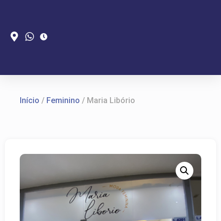
Início
/
Feminino
/ Maria Libório