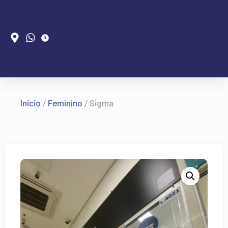
Início
/
Feminino
/ Sigma