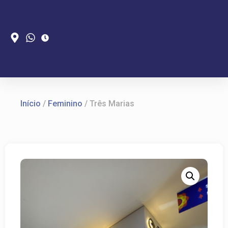
Início
/
Feminino
/ Três Marias