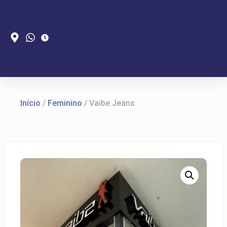
Início
/
Feminino
/ Vaibe Jeans