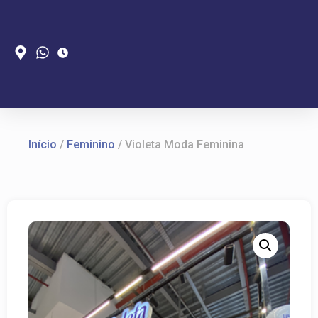
Início
/
Feminino
/ Violeta Moda Feminina