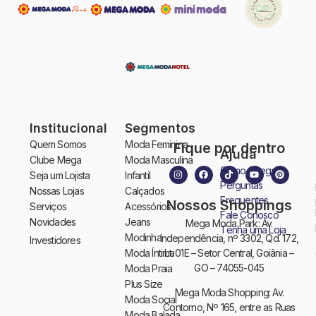
Institucional
Segmentos
Quem Somos
Moda Feminina
Fique por dentro
Ajuda
Clube Mega
Moda Masculina
Como Chegar
Seja um Lojista
Infantil
Perguntas
Nossas Lojas
Calçados
Frequentes
Nossos Shoppings
Serviços
Acessórios
Fale Conosco
Novidades
Jeans
Mega Moda Park: Av.
Tenha uma Loja
Modinha
Independência, nº 3302, Qd. 172,
Investidores
Moda Íntima
Lt. 01E – Setor Central, Goiânia –
GO – 74055-045
Moda Praia
Plus Size
Mega Moda Shopping: Av.
Moda Social
Contorno, Nº 165, entre as Ruas
Moda Balada