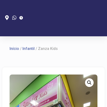
Início
/
Infantil
/ Zanza Kids