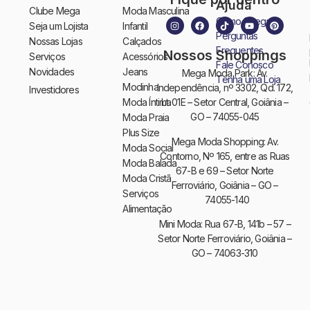
Ajuda
Clube Mega
Moda Masculina
Como Chegar
Seja um Lojista
Infantil
Perguntas
Nossas Lojas
Calçados
Frequentes
Nossos Shoppings
Serviços
Acessórios
Fale Conosco
Novidades
Jeans
Mega Moda Park: Av.
Tenha uma Loja
Modinha
Independência, nº 3302, Qd. 172,
Investidores
Moda Íntima
Lt. 01E – Setor Central, Goiânia –
GO – 74055-045
Moda Praia
Plus Size
Mega Moda Shopping: Av.
Moda Social
Contorno, Nº 165, entre as Ruas
Moda Balada
67-B e 69 – Setor Norte
Moda Cristã
Ferroviário, Goiânia – GO –
Serviços
74055-140
Alimentação
Mini Moda: Rua 67-B, 141b – 57 –
Setor Norte Ferroviário, Goiânia –
GO – 74063-310