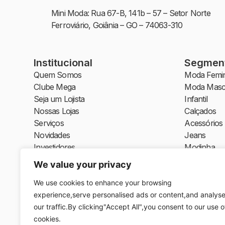
Mini Moda: Rua 67-B, 141b – 57 – Setor Norte
Ferroviário, Goiânia – GO – 74063-310
Institucional
Segmen
Quem Somos
Moda Femin
Clube Mega
Moda Masc
Seja um Lojista
Infantil
Nossas Lojas
Calçados
Serviços
Acessórios
Novidades
Jeans
Investidores
Modinha
Moda Íntim
We value your privacy
Moda Praia
We use cookies to enhance your browsing
Plus Size
experience,serve personalised ads or content,and analys
Moda Socia
our traffic.By clicking"Accept All",you consent to our use o
Moda Bala
cookies.
Moda Crist