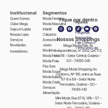
Institucional
Segmentos
Quem Somos
Moda Feminina
Fique por dentro
Ajuda
Clube Mega
Moda Masculina
Como Chegar
Seja um Lojista
Infantil
Perguntas
Nossas Lojas
Calçados
Frequentes
Nossos Shoppings
Serviços
Acessórios
Fale Conosco
Novidades
Jeans
Mega Moda Park: Av.
Tenha uma Loja
Modinha
Independência, nº 3302, Qd. 172,
Investidores
Moda Íntima
Lt. 01E – Setor Central, Goiânia –
GO – 74055-045
Moda Praia
Plus Size
Mega Moda Shopping: Av.
Moda Social
Contorno, Nº 165, entre as Ruas
Moda Balada
67-B e 69 – Setor Norte
Moda Cristã
Ferroviário, Goiânia – GO –
Serviços
74055-140
Alimentação
Mini Moda: Rua 67-B, 141b – 57 –
Setor Norte Ferroviário, Goiânia –