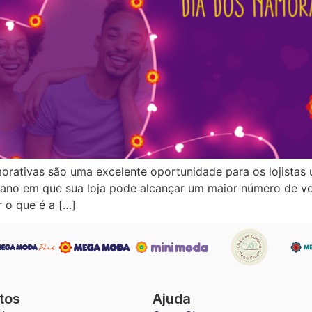
ativas são uma excelente oportunidade para os lojistas u
 ano em que sua loja pode alcançar um maior número de v
 o que é a […]
tos
Ajuda