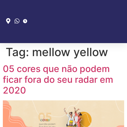
Tag:
mellow yellow
05 cores que não podem
ficar fora do seu radar em
2020