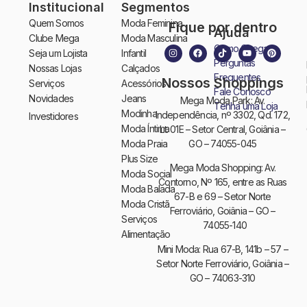
Institucional
Segmentos
Quem Somos
Moda Feminina
Fique por dentro
Ajuda
Clube Mega
Moda Masculina
Como Chegar
Seja um Lojista
Infantil
Perguntas
Nossas Lojas
Calçados
Frequentes
Nossos Shoppings
Serviços
Acessórios
Fale Conosco
Novidades
Jeans
Mega Moda Park: Av.
Tenha uma Loja
Modinha
Independência, nº 3302, Qd. 172,
Investidores
Moda Íntima
Lt. 01E – Setor Central, Goiânia –
GO – 74055-045
Moda Praia
Plus Size
Mega Moda Shopping: Av.
Moda Social
Contorno, Nº 165, entre as Ruas
Moda Balada
67-B e 69 – Setor Norte
Moda Cristã
Ferroviário, Goiânia – GO –
Serviços
74055-140
Alimentação
Mini Moda: Rua 67-B, 141b – 57 –
Setor Norte Ferroviário, Goiânia –
GO – 74063-310