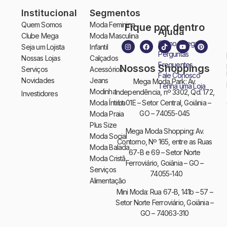
Institucional
Segmentos
Quem Somos
Moda Feminina
Fique por dentro
Ajuda
Clube Mega
Moda Masculina
Como Chegar
Seja um Lojista
Infantil
Perguntas
Nossas Lojas
Calçados
Frequentes
Nossos Shoppings
Serviços
Acessórios
Fale Conosco
Novidades
Jeans
Mega Moda Park: Av.
Tenha uma Loja
Modinha
Independência, nº 3302, Qd. 172,
Investidores
Moda Íntima
Lt. 01E – Setor Central, Goiânia –
GO – 74055-045
Moda Praia
Plus Size
Mega Moda Shopping: Av.
Moda Social
Contorno, Nº 165, entre as Ruas
Moda Balada
67-B e 69 – Setor Norte
Moda Cristã
Ferroviário, Goiânia – GO –
Serviços
74055-140
Alimentação
Mini Moda: Rua 67-B, 141b – 57 –
Setor Norte Ferroviário, Goiânia –
GO – 74063-310