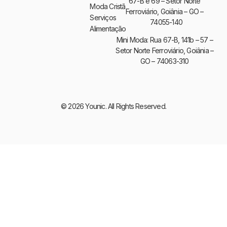
67-B e 69 – Setor Norte
Moda Cristã
Ferroviário, Goiânia – GO –
Serviços
74055-140
Alimentação
Mini Moda: Rua 67-B, 141b – 57 –
Setor Norte Ferroviário, Goiânia –
GO – 74063-310
© 2026 Younic. All Rights Reserved.