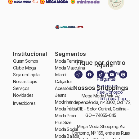
Institucional
Segmentos
Quem Somos
Moda Feminina
Fique por dentro
Ajuda
Clube Mega
Moda Masculina
Como Chegar
Seja um Lojista
Infantil
Perguntas
Nossas Lojas
Calçados
Frequentes
Nossos Shoppings
Serviços
Acessórios
Fale Conosco
Novidades
Jeans
Mega Moda Park: Av.
Tenha uma Loja
Modinha
Independência, nº 3302, Qd. 172,
Investidores
Moda Íntima
Lt. 01E – Setor Central, Goiânia –
GO – 74055-045
Moda Praia
Plus Size
Mega Moda Shopping: Av.
Moda Social
Contorno, Nº 165, entre as Ruas
Moda Balada